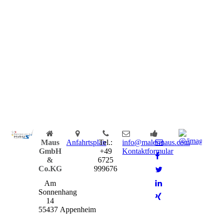
DSC_0984
Maus
Anfahrtsplan
Tel.:
info@malermaus.com
GmbH
+49
Kontaktformular
&
6725
Co.KG
999676
Am
Sonnenhang
14
55437 Appenheim